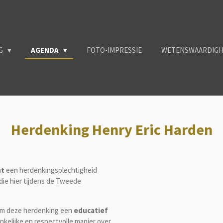
NG
AGENDA
FOTO-IMPRESSIE
WETENSWAARDIG
Herdenking Henry Eric Harden
ht
een herdenkingsplechtigheid
 die hier tijdens de Tweede
dom deze herdenking een
educatief
nkelijke en respectvolle manier over