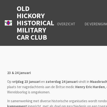
Ga
OLD
direct
HICKORY
naar
HISTORICAL
de
OVERZICHT
DE VERENIGI
hoofdinhoud
MILITARY
CAR CLUB
23 & 24 januari
Op
vrijdag 23 januari
en
zaterdag 24 januari
vindt in
Maasbrac
plaats ter nagedachtenis aan de Britse medic
Henry Eric Harden
,
Wereldoorlog is omgekomen.
In samenwerking met diverse historische organisaties wordt ron
kampement
ingericht, met als doel om geschiedenis op een toega