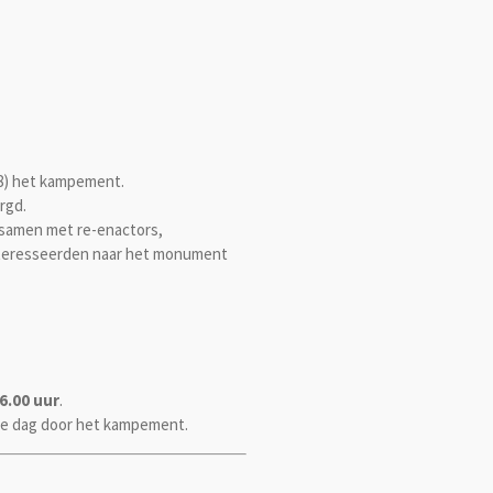
 8) het kampement.
rgd.
 samen met re-enactors,
nteresseerden naar het monument
6.00 uur
.
ze dag door het kampement.