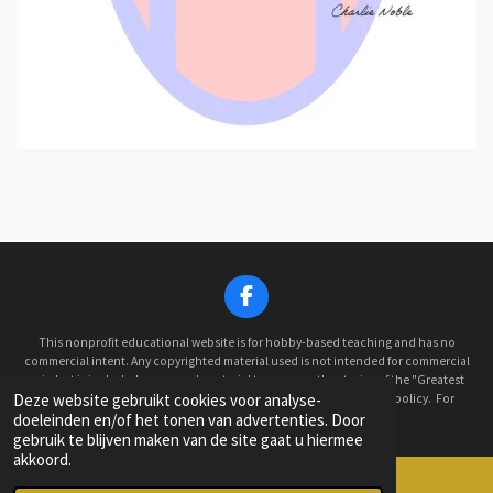
F
a
c
This nonprofit educational website is for hobby-based teaching and has no
e
commercial intent. Any copyrighted material used is not intended for commercial
gain but is included as research material to preserve the stories of the "Greatest
b
Deze website gebruikt cookies voor analyse-
Generation." As such, this website operates under the "Fair Use" policy. For
o
doeleinden en/of het tonen van advertenties. Door
concerns, please contact us.
o
© 2022 - 2026 Old Hickory Historical Military Car Club
gebruik te blijven maken van de site gaat u hiermee
k
akkoord.
Powered by
JouwWeb