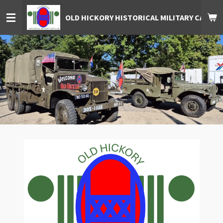
Ga
OLD HICKORY HISTORICAL MILITARY CAR CL
direct
naar
de
hoofdinhoud