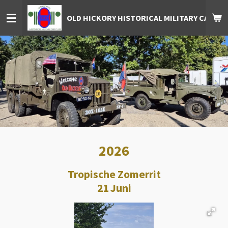
Ga
OLD HICKORY HISTORICAL MILITARY CAR CL
direct
naar
de
hoofdinhoud
2026
Tropische Zomerrit
21 Juni