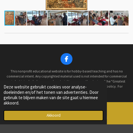
F
a
c
This nonprofit educational website is for hobby-based teaching and has no
e
commercial intent. Any copyrighted material used is not intended for commercial
gain but is included as research material to preserve the stories of the "Greatest
b
Deze website gebruikt cookies voor analyse-
Generation." As such, this website operates under the "Fair Use" policy. For
o
doeleinden en/of het tonen van advertenties. Door
concerns, please contact us.
o
© 2022 - 2026 Old Hickory Historical Military Car Club
gebruik te blijven maken van de site gaat u hiermee
k
akkoord.
Powered by
JouwWeb
Akkoord
E-mailadres
Facebook